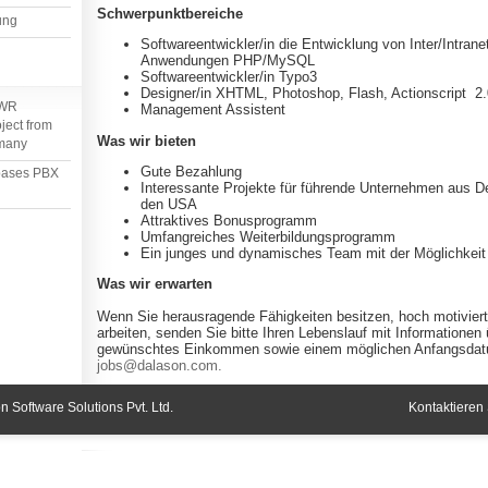
Schwerpunktbereiche
ung
Softwareentwickler/in die Entwicklung von Inter/Intrane
Anwendungen PHP/MySQL
Softwareentwickler/in Typo3
Designer/in XHTML, Photoshop, Flash, Actionscript 2.
EWR
Management Assistent
ject from
Was wir bieten
rmany
Gute Bezahlung
 bases PBX
Interessante Projekte für führende Unternehmen aus D
den USA
Attraktives Bonusprogramm
Umfangreiches Weiterbildungsprogramm
Ein junges und dynamisches Team mit der Möglichkeit
Was wir erwarten
Wenn Sie herausragende Fähigkeiten besitzen, hoch motiviert
arbeiten, senden Sie bitte Ihren Lebenslauf mit Informationen 
gewünschtes Einkommen sowie einem möglichen Anfangsda
jobs@dalason.com.
 Software Solutions Pvt. Ltd.
Kontaktieren