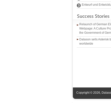
Entwurf und Entwickl
Relaunch of German 
Webpage: A Culture Pro
the Government of Ge
Dalason sells Asterisk
worldwide
Copyright © 2026, Dalason