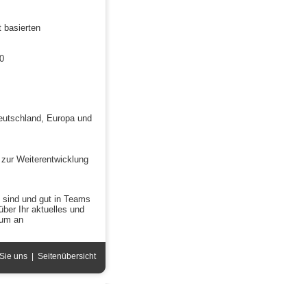
t basierten
0
eutschland, Europa und
 zur Weiterentwicklung
 sind und gut in Teams
über Ihr aktuelles und
tum an
 Sie uns
|
Seitenübersicht