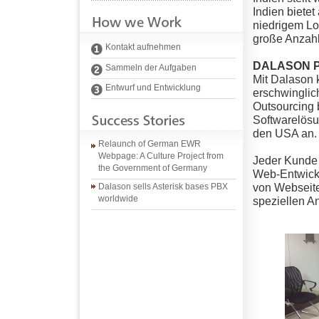
Indien bietet
niedrigem Lo
große Anzahl
Kontakt aufnehmen
DALASON Pv
Sammeln der Aufgaben
Mit Dalason 
Entwurf und Entwicklung
erschwinglic
Outsourcing b
Softwarelösu
den USA an.
Relaunch of German EWR
Webpage: A Culture Project from
Jeder Kunde i
the Government of Germany
Web-Entwickl
von Webseite
Dalason sells Asterisk bases PBX
worldwide
speziellen A